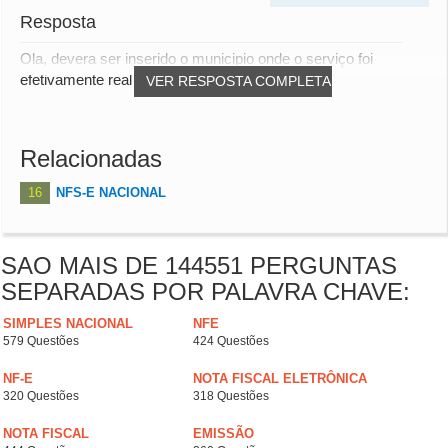
Resposta
Ola, devera ser inserido o municipio onde o serviço foi
efetivamente realizado. Obrigado!
VER RESPOSTA COMPLETA
Relacionadas
16
NFS-E NACIONAL
SAO MAIS DE 144551 PERGUNTAS
SEPARADAS POR PALAVRA CHAVE:
SIMPLES NACIONAL
NFE
579 Questões
424 Questões
NF-E
NOTA FISCAL ELETRÔNICA
320 Questões
318 Questões
NOTA FISCAL
EMISSÃO