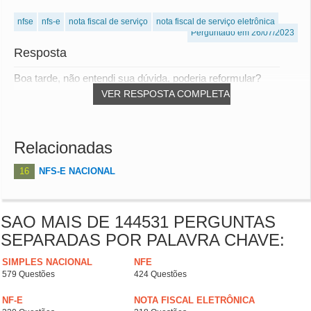
nfse
nfs-e
nota fiscal de serviço
nota fiscal de serviço eletrônica
Perguntado em 26/07/2023
Resposta
Boa tarde, não entendi sua dúvida, poderia reformular?
VER RESPOSTA COMPLETA
Relacionadas
16
NFS-E NACIONAL
SAO MAIS DE 144531 PERGUNTAS
SEPARADAS POR PALAVRA CHAVE:
SIMPLES NACIONAL
NFE
579 Questões
424 Questões
NF-E
NOTA FISCAL ELETRÔNICA