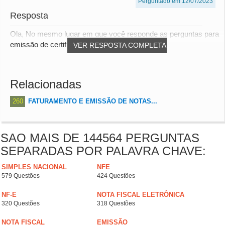
Perguntado em 12/07/2023
Resposta
Ola, No mesmo lugar em que você responde as perguntas para
emissão de certificados. Ao final, é poss...
VER RESPOSTA COMPLETA
Relacionadas
260
FATURAMENTO E EMISSÃO DE NOTAS...
SAO MAIS DE 144564 PERGUNTAS
SEPARADAS POR PALAVRA CHAVE:
SIMPLES NACIONAL
NFE
579 Questões
424 Questões
NF-E
NOTA FISCAL ELETRÔNICA
320 Questões
318 Questões
NOTA FISCAL
EMISSÃO