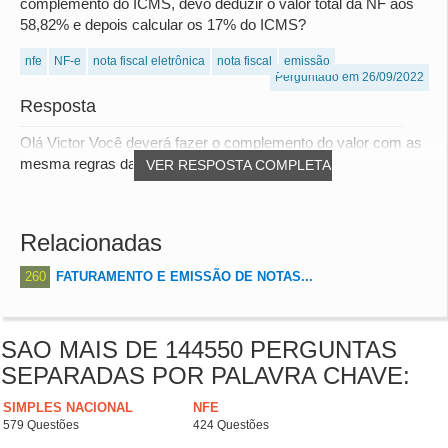
complemento do ICMS, devo deduzir o valor total da NF aos
58,82% e depois calcular os 17% do ICMS?
nfe
NF-e
nota fiscal eletrônica
nota fiscal
emissão
Perguntado em 26/09/2022
Resposta
Olá Victor Você deverá fazer o complemento do valor com as
mesma regras da NF original.
VER RESPOSTA COMPLETA
Relacionadas
260
FATURAMENTO E EMISSÃO DE NOTAS...
SAO MAIS DE 144550 PERGUNTAS
SEPARADAS POR PALAVRA CHAVE:
SIMPLES NACIONAL
NFE
579 Questões
424 Questões