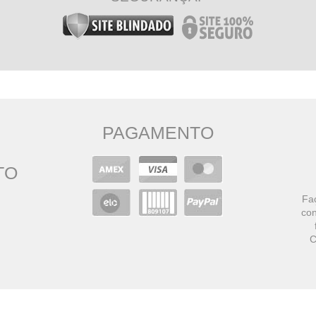
PAGAMENTO
TO
Faç
con
C