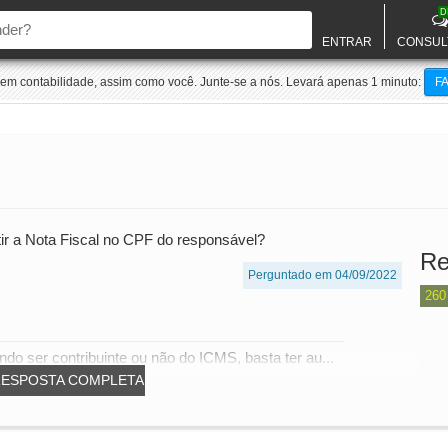
D
ENTRAR
CONSUL
m contabilidade, assim como você. Junte-se a nós. Levará apenas 1 minuto:
F
ir a Nota Fiscal no CPF do responsável?
Re
Perguntado em 04/09/2022
260
ndo ser contribuinte ou não do ICMS, basta ter au...
RESPOSTA COMPLETA