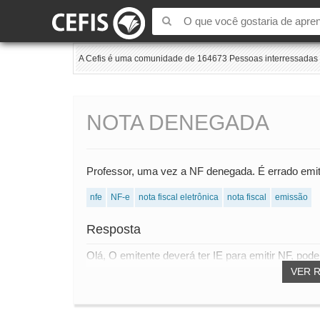
A Cefis é uma comunidade de 164673 Pessoas interressadas e
NOTA DENEGADA
Professor, uma vez a NF denegada. É errado emit
nfe
NF-e
nota fiscal eletrônica
nota fiscal
emissão
Resposta
Olá, O emitente deverá ter IE para emitir NF, pode
VER 