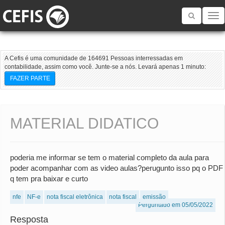
Toggle
navigatio
A Cefis é uma comunidade de 164691 Pessoas interressadas em
contabilidade, assim como você. Junte-se a nós. Levará apenas 1 minuto:
FAZER PARTE
MATERIAL DIDATICO
poderia me informar se tem o material completo da aula para
poder acompanhar com as video aulas?perugunto isso pq o PDF
q tem pra baixar e curto
nfe
NF-e
nota fiscal eletrônica
nota fiscal
emissão
Perguntado em 05/05/2022
Resposta