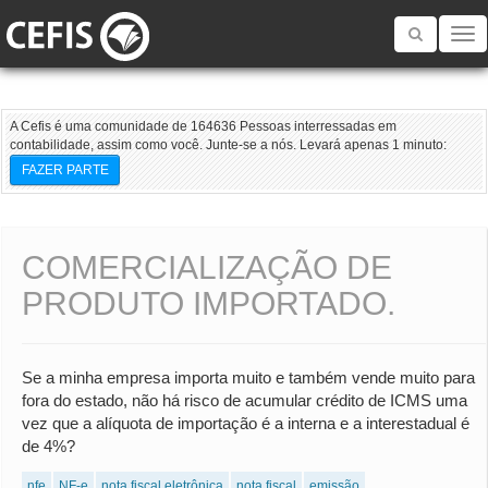
Toggle
navigatio
A Cefis é uma comunidade de 164636 Pessoas interressadas em
contabilidade, assim como você. Junte-se a nós. Levará apenas 1 minuto:
FAZER PARTE
COMERCIALIZAÇÃO DE
PRODUTO IMPORTADO.
Se a minha empresa importa muito e também vende muito para
fora do estado, não há risco de acumular crédito de ICMS uma
vez que a alíquota de importação é a interna e a interestadual é
de 4%?
nfe
NF-e
nota fiscal eletrônica
nota fiscal
emissão