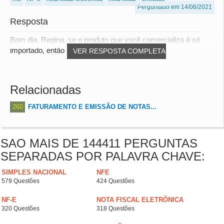
Perguntado em 14/06/2021
Resposta
Bom dia, Regina, se o produto que você comercializa é só
importado, então a alíquota é de 4%, não ve...
VER RESPOSTA COMPLETA
Relacionadas
260
FATURAMENTO E EMISSÃO DE NOTAS...
SAO MAIS DE 144411 PERGUNTAS
SEPARADAS POR PALAVRA CHAVE:
SIMPLES NACIONAL
NFE
579 Questões
424 Questões
NF-E
NOTA FISCAL ELETRÔNICA
320 Questões
318 Questões