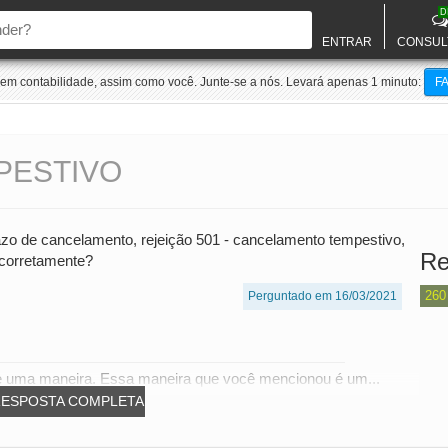
D
ENTRAR
CONSUL
m contabilidade, assim como você. Junte-se a nós. Levará apenas 1 minuto:
F
PESTIVO
razo de cancelamento, rejeição 501 - cancelamento tempestivo,
Re
 corretamente?
260
Perguntado em 16/03/2021
de uma maneira. Essa maneira que você mencionou é um...
RESPOSTA COMPLETA