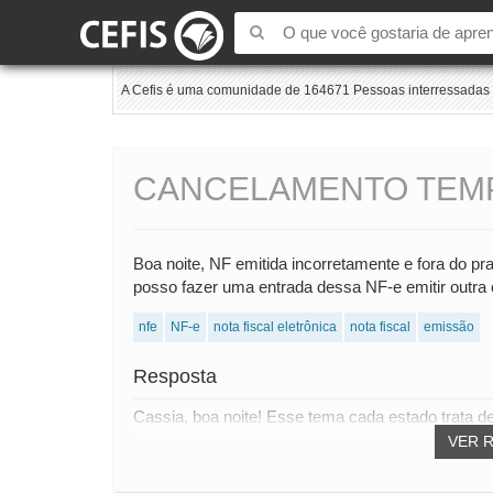
A Cefis é uma comunidade de 164671 Pessoas interressadas e
CANCELAMENTO TEM
Boa noite, NF emitida incorretamente e fora do p
posso fazer uma entrada dessa NF-e emitir outra
nfe
NF-e
nota fiscal eletrônica
nota fiscal
emissão
Resposta
Cassia, boa noite! Esse tema cada estado trata 
VER 