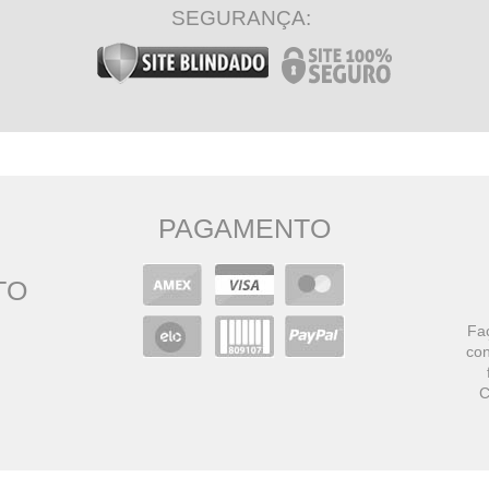
SEGURANÇA:
PAGAMENTO
TO
Faç
con
C