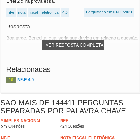
Errei 2 x na prova essa.
Perguntado em 01/09/2021
nf-e
nota
fiscal
eletronica
4.0
Resposta
Boa tarde, Benedita, qual seria sua duvida em relaçao a questão.
VER RESPOSTA COMPLETA
Relacionadas
16
NF-E 4.0
SAO MAIS DE 144411 PERGUNTAS
SEPARADAS POR PALAVRA CHAVE:
SIMPLES NACIONAL
NFE
579 Questões
424 Questões
NF-E
NOTA FISCAL ELETRÔNICA