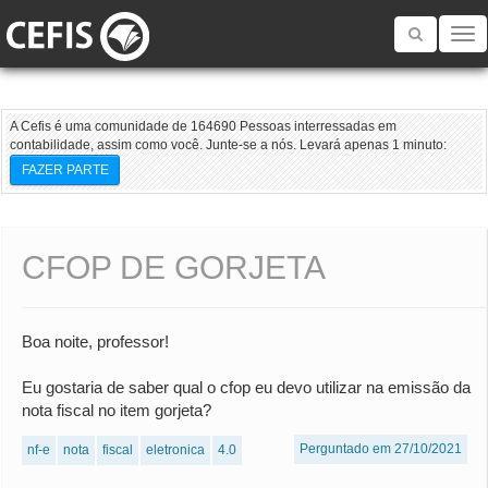
Toggle
navigatio
A Cefis é uma comunidade de 164690 Pessoas interressadas em
contabilidade, assim como você. Junte-se a nós. Levará apenas 1 minuto:
FAZER PARTE
CFOP DE GORJETA
Boa noite, professor!
Eu gostaria de saber qual o cfop eu devo utilizar na emissão da
nota fiscal no item gorjeta?
Perguntado em 27/10/2021
nf-e
nota
fiscal
eletronica
4.0