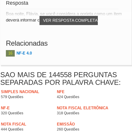
Resposta
Boa noite, Flávia, se você considera a gorjeta como um item
deverá informar o CFOP de venda 5.102.
VER RESPOSTA COMPLETA
Relacionadas
16
NF-E 4.0
SAO MAIS DE 144558 PERGUNTAS
SEPARADAS POR PALAVRA CHAVE:
SIMPLES NACIONAL
NFE
579 Questões
424 Questões
NF-E
NOTA FISCAL ELETRÔNICA
320 Questões
318 Questões
NOTA FISCAL
EMISSÃO
444 Questões
260 Questões