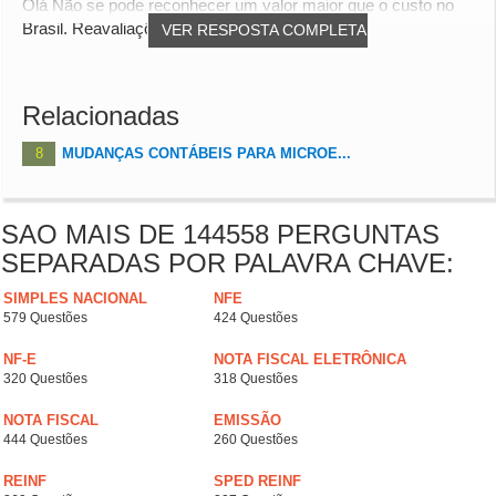
Olá Não se pode reconhecer um valor maior que o custo no
Brasil. Reavaliações são vedadas. abs
VER RESPOSTA COMPLETA
Relacionadas
8
MUDANÇAS CONTÁBEIS PARA MICROE...
SAO MAIS DE 144558 PERGUNTAS
SEPARADAS POR PALAVRA CHAVE:
SIMPLES NACIONAL
NFE
579 Questões
424 Questões
NF-E
NOTA FISCAL ELETRÔNICA
320 Questões
318 Questões
NOTA FISCAL
EMISSÃO
444 Questões
260 Questões
REINF
SPED REINF