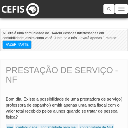
Toggle
navigatio
A Cefis é uma comunidade de 164690 Pessoas interressadas em
contabilidade, assim como você. Junte-se a nós. Levará apenas 1 minuto:
FAZER PARTE
PRESTAÇÃO DE SERVIÇO -
NF
Bom dia. Existe a possibilidade de uma prestadora de serviço(
professora de espanhol) emitir apenas uma nota fiscal com o
valor total recebido pelos alunos quando se tratar de pessoa
fisica?
mei
contabilidade
contabilidade para mei
contabilidade de MEI