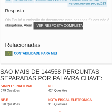
Perguntado em 16/03/2023
Resposta
Olá Paula! A emissão do documento para pessoas físicas não é
obrigatória. Além disso, precisa refer...
VER RESPOSTA COMPLETA
Relacionadas
78
CONTABILIDADE PARA MEI
SAO MAIS DE 144558 PERGUNTAS
SEPARADAS POR PALAVRA CHAVE:
SIMPLES NACIONAL
NFE
579 Questões
424 Questões
NF-E
NOTA FISCAL ELETRÔNICA
320 Questões
318 Questões