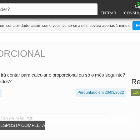
D
ENTRAR
CONSUL
m contabilidade, assim como você. Junte-se a nós. Levará apenas 1 minuto:
F
ORCIONAL
irá contar para calcular o proporcional ou só o mês seguinte?
Re
rados?
128
Perguntado em 20/03/2022
ação de mês. Att;
RESPOSTA COMPLETA