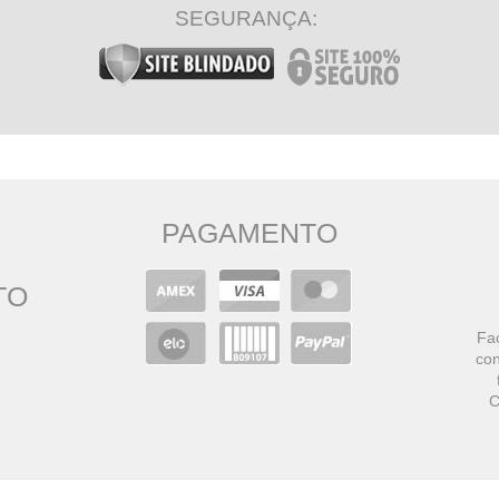
SEGURANÇA:
PAGAMENTO
TO
Faç
con
C