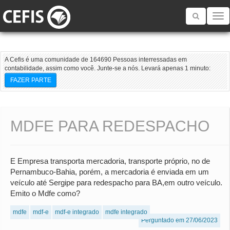
Toggle
navigatio
A Cefis é uma comunidade de 164690 Pessoas interressadas em
contabilidade, assim como você. Junte-se a nós. Levará apenas 1 minuto:
FAZER PARTE
MDFE PARA REDESPACHO
E Empresa transporta mercadoria, transporte próprio, no de
Pernambuco-Bahia, porém, a mercadoria é enviada em um
veículo até Sergipe para redespacho para BA,em outro veículo.
Emito o Mdfe como?
mdfe
mdf-e
mdf-e integrado
mdfe integrado
Perguntado em 27/06/2023