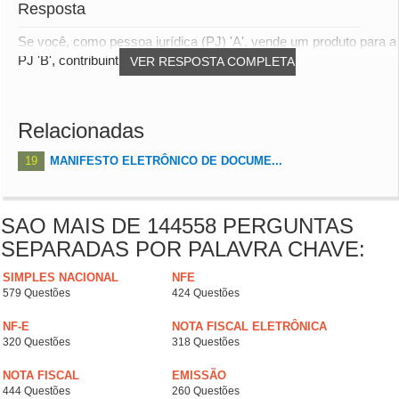
Resposta
Se você, como pessoa jurídica (PJ) 'A', vende um produto para a
PJ 'B', contribuinte de outro estado...
VER RESPOSTA COMPLETA
Relacionadas
19
MANIFESTO ELETRÔNICO DE DOCUME...
SAO MAIS DE 144558 PERGUNTAS
SEPARADAS POR PALAVRA CHAVE:
SIMPLES NACIONAL
NFE
579 Questões
424 Questões
NF-E
NOTA FISCAL ELETRÔNICA
320 Questões
318 Questões
NOTA FISCAL
EMISSÃO
444 Questões
260 Questões