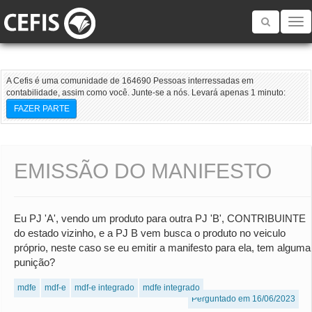
Toggle
navigatio
A Cefis é uma comunidade de 164690 Pessoas interressadas em
contabilidade, assim como você. Junte-se a nós. Levará apenas 1 minuto:
FAZER PARTE
EMISSÃO DO MANIFESTO
Eu PJ 'A', vendo um produto para outra PJ 'B', CONTRIBUINTE
do estado vizinho, e a PJ B vem busca o produto no veiculo
próprio, neste caso se eu emitir a manifesto para ela, tem alguma
punição?
mdfe
mdf-e
mdf-e integrado
mdfe integrado
Perguntado em 16/06/2023