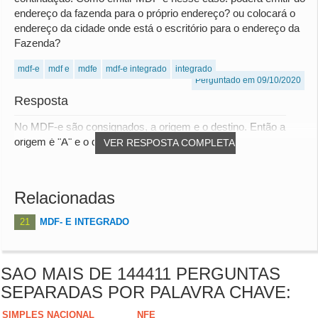
endereço da fazenda para o próprio endereço? ou colocará o
endereço da cidade onde está o escritório para o endereço da
Fazenda?
mdf-e
mdf e
mdfe
mdf-e integrado
integrado
Perguntado em 09/10/2020
Resposta
No MDF-e são consignados, a origem e o destino. Então a
origem é "A" e o destino é "B".
VER RESPOSTA COMPLETA
Relacionadas
21
MDF- E INTEGRADO
SAO MAIS DE 144411 PERGUNTAS
SEPARADAS POR PALAVRA CHAVE:
SIMPLES NACIONAL
NFE