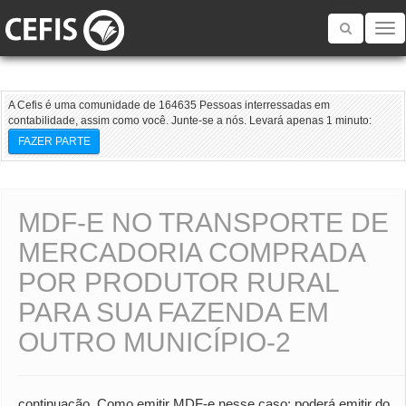
Toggle
navigatio
A Cefis é uma comunidade de 164635 Pessoas interressadas em
contabilidade, assim como você. Junte-se a nós. Levará apenas 1 minuto:
FAZER PARTE
MDF-E NO TRANSPORTE DE
MERCADORIA COMPRADA
POR PRODUTOR RURAL
PARA SUA FAZENDA EM
OUTRO MUNICÍPIO-2
continuação. Como emitir MDF-e nesse caso: poderá emitir do