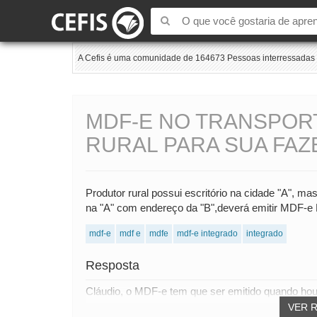
A Cefis é uma comunidade de 164673 Pessoas interressadas e
MDF-E NO TRANSPOR
RURAL PARA SUA FAZ
Produtor rural possui escritório na cidade "A", m
na "A" com endereço da "B",deverá emitir MDF-e P
mdf-e
mdf e
mdfe
mdf-e integrado
integrado
Resposta
Cláudio, o MDF-e tem que ser emitido quando houve
VER 