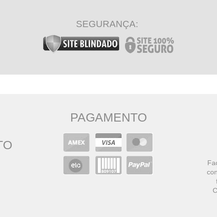
SEGURANÇA:
PAGAMENTO
TO
Faç
con
C