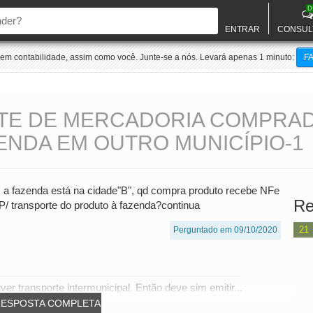
D
ENTRAR
CONSUL
m contabilidade, assim como você. Junte-se a nós. Levará apenas 1 minuto:
F
TE DE MERCADORIA COMPRA
ENDA EM OUTRO MUNICÍPIO-1
as a fazenda está na cidade"B", qd compra produto recebe NFe
Re
/ transporte do produto à fazenda?continua
21
Perguntado em 09/10/2020
r transporte intermunicipal. Então deve sim emitir...
RESPOSTA COMPLETA