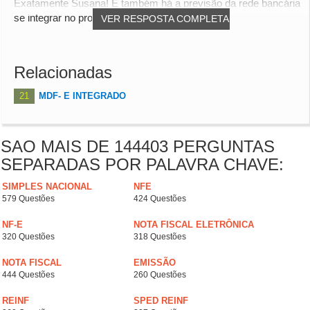
Exatamente Susana! E também há a previsão da rede bancária
se integrar no processo.
VER RESPOSTA COMPLETA
Relacionadas
21
MDF- E INTEGRADO
SAO MAIS DE 144403 PERGUNTAS
SEPARADAS POR PALAVRA CHAVE:
SIMPLES NACIONAL
NFE
579 Questões
424 Questões
NF-E
NOTA FISCAL ELETRÔNICA
320 Questões
318 Questões
NOTA FISCAL
EMISSÃO
444 Questões
260 Questões
REINF
SPED REINF