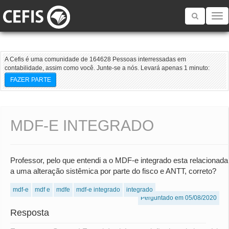
Toggle
navigatio
A Cefis é uma comunidade de 164628 Pessoas interressadas em
contabilidade, assim como você. Junte-se a nós. Levará apenas 1 minuto:
FAZER PARTE
MDF-E INTEGRADO
Professor, pelo que entendi a o MDF-e integrado esta relacionada
a uma alteração sistêmica por parte do fisco e ANTT, correto?
mdf-e
mdf e
mdfe
mdf-e integrado
integrado
Perguntado em 05/08/2020
Resposta