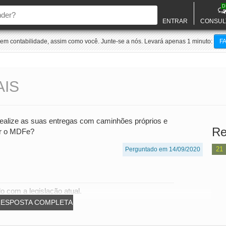
D
ENTRAR
CONSUL
m contabilidade, assim como você. Junte-se a nós. Levará apenas 1 minuto:
F
IS
ealize as suas entregas com caminhões próprios e
Re
ar o MDFe?
21
Perguntado em 14/09/2020
 com a legislação atual.
RESPOSTA COMPLETA