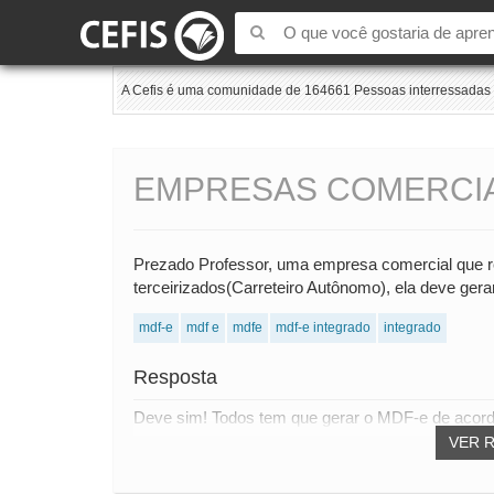
A Cefis é uma comunidade de 164661 Pessoas interressadas e
EMPRESAS COMERCIA
Prezado Professor, uma empresa comercial que r
terceirizados(Carreteiro Autônomo), ela deve ger
mdf-e
mdf e
mdfe
mdf-e integrado
integrado
Resposta
Deve sim! Todos tem que gerar o MDF-e de acordo
VER 