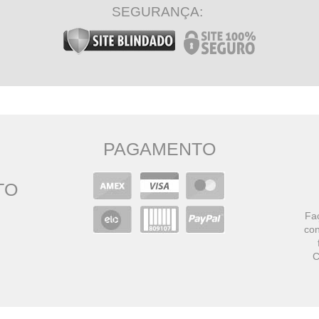
SEGURANÇA:
PAGAMENTO
TO
Faç
con
C