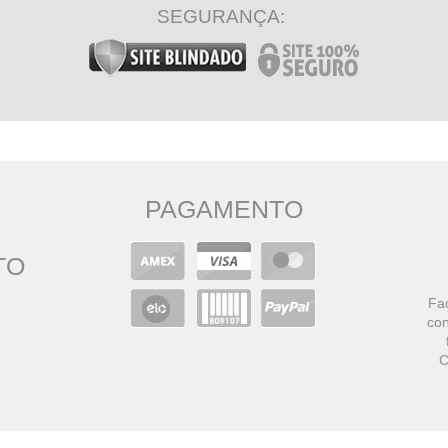
SEGURANÇA:
PAGAMENTO
TO
Faç
con
C