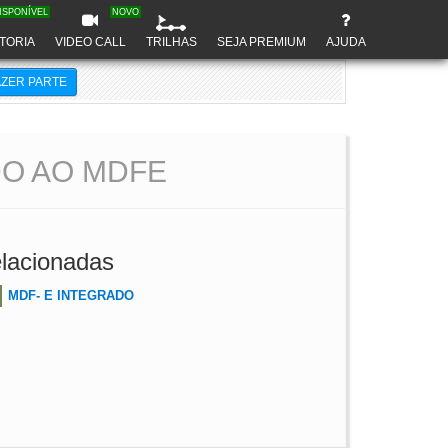
ISPONÍVEL
NOVO
TORIA
VIDEO CALL
TRILHAS
SEJA PREMIUM
AJUDA
AZER PARTE
O AO MDFE
lacionadas
MDF- E INTEGRADO