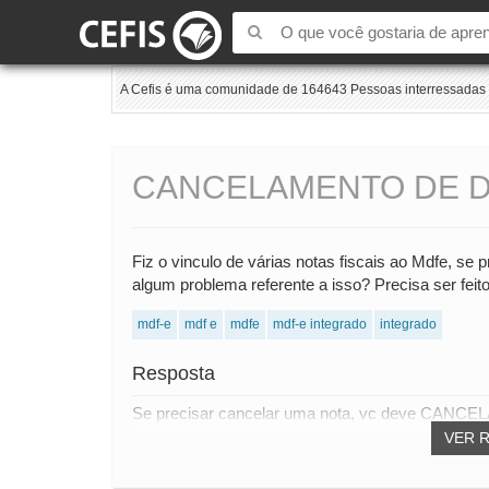
A Cefis é uma comunidade de 164643 Pessoas interressadas e
CANCELAMENTO DE D
Fiz o vinculo de várias notas fiscais ao Mdfe, se p
algum problema referente a isso? Precisa ser fei
mdf-e
mdf e
mdfe
mdf-e integrado
integrado
Resposta
Se precisar cancelar uma nota, vc deve CANCELAR
VER 