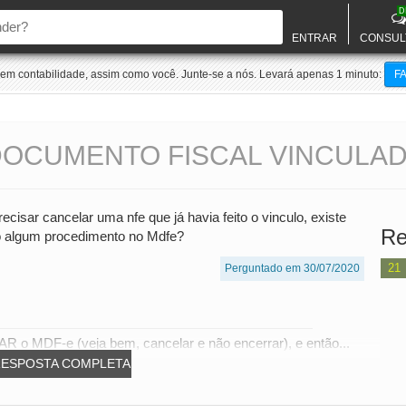
D
ENTRAR
CONSUL
m contabilidade, assim como você. Junte-se a nós. Levará apenas 1 minuto:
F
OCUMENTO FISCAL VINCULAD
recisar cancelar uma nfe que já havia feito o vinculo, existe
Re
to algum procedimento no Mdfe?
21
Perguntado em 30/07/2020
 o MDF-e (veja bem, cancelar e não encerrar), e então...
RESPOSTA COMPLETA