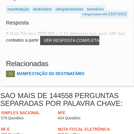
manifestação
destinatário
obrigatoriedades
benefícios
Perguntado em 21/07/2022
Resposta
A Nota Técnica 2020.001 v.1.10 determina que após 180 dias
contados a partir da data de autorização...
VER RESPOSTA COMPLETA
Relacionadas
16
MANIFESTAÇÃO DO DESTINATÁRIO
SAO MAIS DE 144558 PERGUNTAS
SEPARADAS POR PALAVRA CHAVE:
SIMPLES NACIONAL
NFE
579 Questões
424 Questões
NF-E
NOTA FISCAL ELETRÔNICA