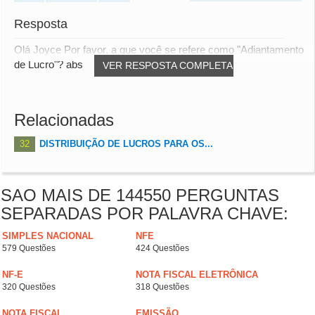
Resposta
Olá Joyce Por favor, a que você se refere como "Adiantamento
de Lucro"? abs
VER RESPOSTA COMPLETA
Relacionadas
32
DISTRIBUIÇÃO DE LUCROS PARA OS...
SAO MAIS DE 144550 PERGUNTAS
SEPARADAS POR PALAVRA CHAVE:
SIMPLES NACIONAL
NFE
579 Questões
424 Questões
NF-E
NOTA FISCAL ELETRÔNICA
320 Questões
318 Questões
NOTA FISCAL
EMISSÃO