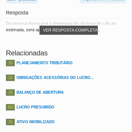
Resposta
Da mesma forma que a determinação da base de cálculo
estimada, será aplicado o percentual previsto s...
VER RESPOSTA COMPLETA
Relacionadas
10
PLANEJAMENTO TRIBUTÁRIO
23
OBRIGAÇÕES ACESSÓRIAS DO LUCRO...
10
BALANÇO DE ABERTURA
162
LUCRO PRESUMIDO
15
ATIVO IMOBILIZADO