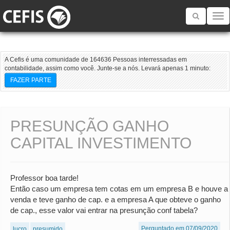
Toggle
navigatio
A Cefis é uma comunidade de 164636 Pessoas interressadas em
contabilidade, assim como você. Junte-se a nós. Levará apenas 1 minuto:
FAZER PARTE
PRESUNÇÃO GANHO
CAPITAL INVESTIMENTO
Professor boa tarde!
Então caso um empresa tem cotas em um empresa B e houve a
venda e teve ganho de cap. e a empresa A que obteve o ganho
de cap., esse valor vai entrar na presunção conf tabela?
Perguntado em 07/09/2020
lucro
presumido