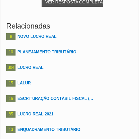
VER RESPOSTA COMPLETA
Relacionadas
9
NOVO LUCRO REAL
10
PLANEJAMENTO TRIBUTÁRIO
304
LUCRO REAL
15
LALUR
16
ESCRITURAÇÃO CONTÁBIL FISCAL (...
85
LUCRO REAL 2021
13
ENQUADRAMENTO TRIBUTÁRIO