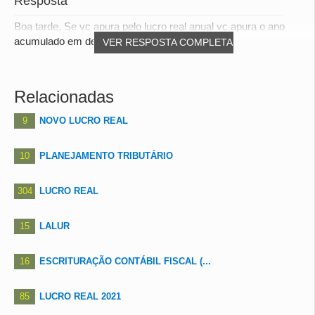
Resposta
Boa tarde, Se vc apura pelo lucro real anual vc apura o ano
acumulado em dezembro. Se vc apura pelo...
VER RESPOSTA COMPLETA
Relacionadas
9
NOVO LUCRO REAL
10
PLANEJAMENTO TRIBUTÁRIO
304
LUCRO REAL
15
LALUR
16
ESCRITURAÇÃO CONTÁBIL FISCAL (...
85
LUCRO REAL 2021