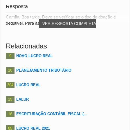
Resposta
Camila, Boa tarde, Deve se verificar se o tipo de doação é
dedutivel, Para as pessoas jurídicas qu...
VER RESPOSTA COMPLETA
Relacionadas
9
NOVO LUCRO REAL
10
PLANEJAMENTO TRIBUTÁRIO
304
LUCRO REAL
15
LALUR
16
ESCRITURAÇÃO CONTÁBIL FISCAL (...
85
LUCRO REAL 2021