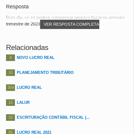
Resposta
Bom dia, vc só poderá compensar prejuízo fiscal no primeiro
trimestre de 2023 se este prejuízo foi g...
VER RESPOSTA COMPLETA
Relacionadas
9
NOVO LUCRO REAL
10
PLANEJAMENTO TRIBUTÁRIO
304
LUCRO REAL
15
LALUR
16
ESCRITURAÇÃO CONTÁBIL FISCAL (...
85
LUCRO REAL 2021