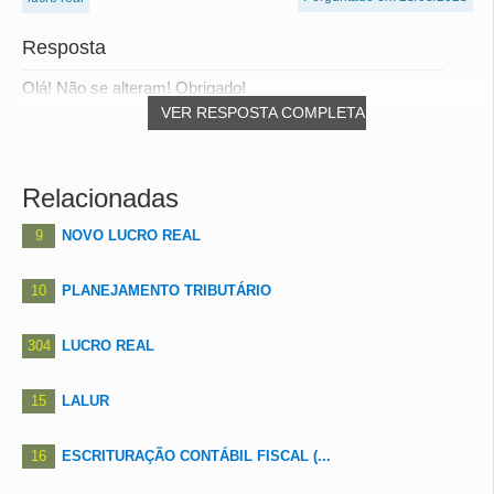
Resposta
Olá! Não se alteram! Obrigado!
VER RESPOSTA COMPLETA
Relacionadas
9
NOVO LUCRO REAL
10
PLANEJAMENTO TRIBUTÁRIO
304
LUCRO REAL
15
LALUR
16
ESCRITURAÇÃO CONTÁBIL FISCAL (...