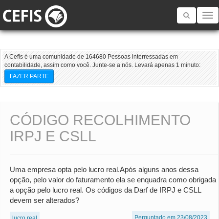
Toggle
navigatio
A Cefis é uma comunidade de 164680 Pessoas interressadas em
contabilidade, assim como você. Junte-se a nós. Levará apenas 1 minuto:
FAZER PARTE
CÓDIGO RECOLHIMENTO
IRPJ E CSLL
Uma empresa opta pelo lucro real.Após alguns anos dessa
opção, pelo valor do faturamento ela se enquadra como obrigada
a opção pelo lucro real. Os códigos da Darf de IRPJ e CSLL
devem ser alterados?
Perguntado em 23/08/2023
lucro real