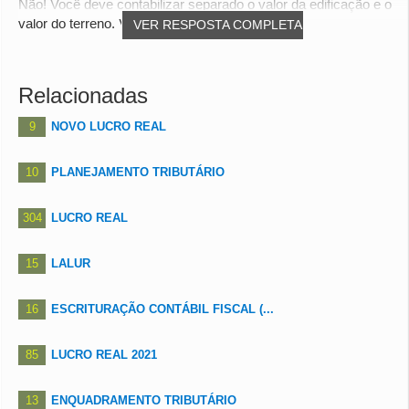
Não! Você deve contabilizar separado o valor da edificação e o
valor do terreno. Você irá conseguir...
VER RESPOSTA COMPLETA
Relacionadas
9
NOVO LUCRO REAL
10
PLANEJAMENTO TRIBUTÁRIO
304
LUCRO REAL
15
LALUR
16
ESCRITURAÇÃO CONTÁBIL FISCAL (...
85
LUCRO REAL 2021
13
ENQUADRAMENTO TRIBUTÁRIO