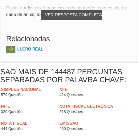
Paulo, o Adicional é pago em cada apuração caso exista, no
caso de anual, todos os meses e o de ence...
VER RESPOSTA COMPLETA
Relacionadas
49
LUCRO REAL
SAO MAIS DE 144487 PERGUNTAS
SEPARADAS POR PALAVRA CHAVE:
SIMPLES NACIONAL
NFE
579 Questões
424 Questões
NF-E
NOTA FISCAL ELETRÔNICA
320 Questões
318 Questões
NOTA FISCAL
EMISSÃO
444 Questões
260 Questões