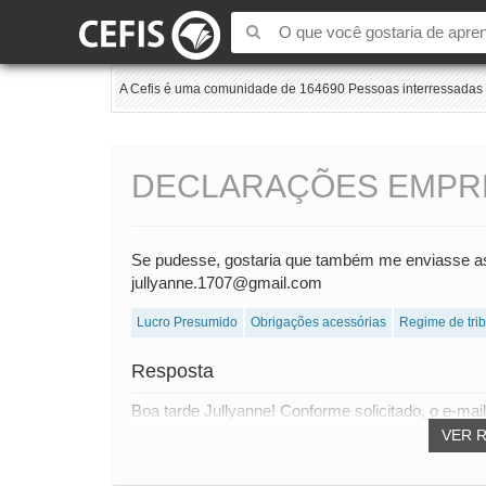
A Cefis é uma comunidade de 164690 Pessoas interressadas e
DECLARAÇÕES EMPRE
Se pudesse, gostaria que também me enviasse as 
jullyanne.1707@gmail.com
Lucro Presumido
Obrigações acessórias
Regime de tri
Resposta
Boa tarde Jullyanne! Conforme solicitado, o e-mail
VER 