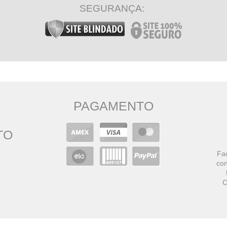
SEGURANÇA:
PAGAMENTO
TO
Faç
con
C