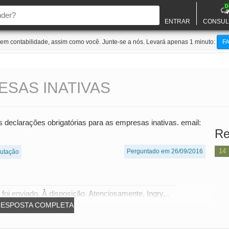
D
ENTRAR
CONSUL
m contabilidade, assim como você. Junte-se a nós. Levará apenas 1 minuto:
F
SAS INATIVAS
declarações obrigatórias para as empresas inativas. email:
Re
14
Perguntado em 26/09/2016
butação
 foi enviado. À disposição. Atenciosamente, Ingry...
RESPOSTA COMPLETA