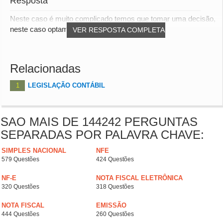
Resposta
Neste caso é muito complicado temos que tomar uma decisão,
neste caso optamos pela melhor opção tent...
VER RESPOSTA COMPLETA
Relacionadas
1
LEGISLAÇÃO CONTÁBIL
SAO MAIS DE 144242 PERGUNTAS
SEPARADAS POR PALAVRA CHAVE:
SIMPLES NACIONAL
NFE
579 Questões
424 Questões
NF-E
NOTA FISCAL ELETRÔNICA
320 Questões
318 Questões
NOTA FISCAL
EMISSÃO
444 Questões
260 Questões