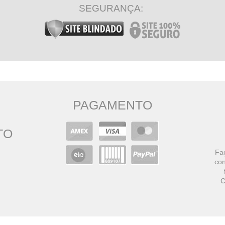
SEGURANÇA:
PAGAMENTO
TO
Faç
con
C