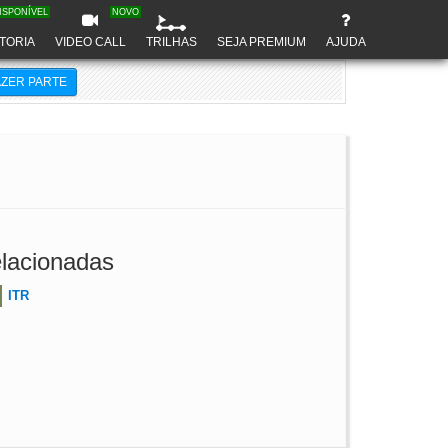
ISPONÍVEL
NOVO
TORIA
VIDEO CALL
TRILHAS
SEJA PREMIUM
AJUDA
AZER PARTE
lacionadas
ITR