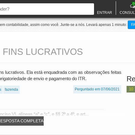
D
ENTRAR
CONSUL
m contabilidade, assim como você. Junte-se a nós. Levará apenas 1 minuto:
F
 FINS LUCRATIVOS
s lucrativos. Ela está enquadrada com as observações feitas
Re
brigatoriedade de envio e pagamento do ITR.
10
Perguntado em 07/06/2021
s
fazenda
iso VI, alíneas “a” e “c”, e §§ 2º a 4º, e art...
RESPOSTA COMPLETA