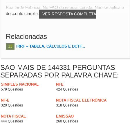
Boa tarde Fabricia! No FAQ do esocial consta: Não se aplica o
desconto simplificado no caso do pagam...
VER RESPOSTA COMPLETA
Relacionadas
13
IRRF – TABELA, CÁLCULOS E DCTF...
SAO MAIS DE 144331 PERGUNTAS
SEPARADAS POR PALAVRA CHAVE:
SIMPLES NACIONAL
NFE
579 Questões
424 Questões
NF-E
NOTA FISCAL ELETRÔNICA
320 Questões
318 Questões
NOTA FISCAL
EMISSÃO
444 Questões
260 Questões