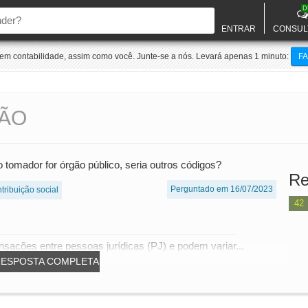
D
ENTRAR
CONSUL
m contabilidade, assim como você. Junte-se a nós. Levará apenas 1 minuto:
F
ÇÃO
tomador for órgão público, seria outros códigos?
Re
Perguntado em 16/07/2023
tribuição social
42
nsações entre pessoas jurídicas (PJ) e podem variar...
RESPOSTA COMPLETA