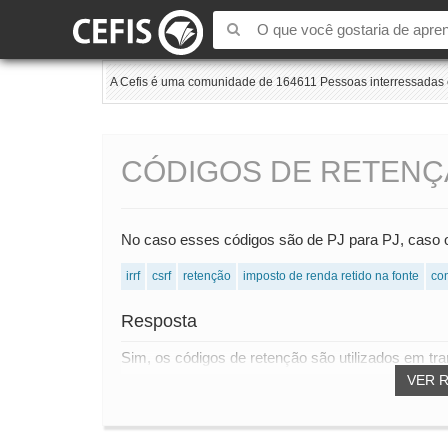
A Cefis é uma comunidade de 164611 Pessoas interressadas e
CÓDIGOS DE RETEN
No caso esses códigos são de PJ para PJ, caso o 
irrf
csrf
retenção
imposto de renda retido na fonte
con
Resposta
Sim, os códigos de retenção são utilizados em tra
VER 