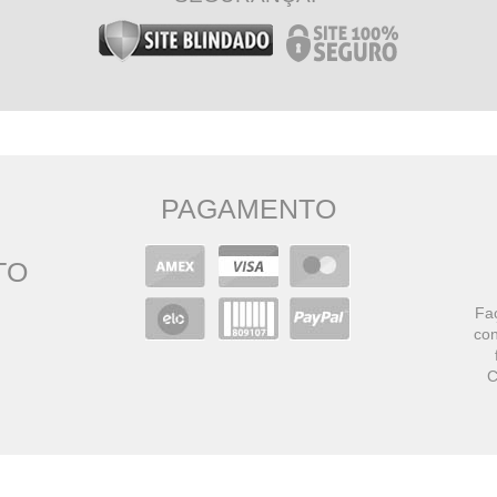
PAGAMENTO
TO
Faç
con
C