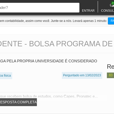
D
ENTRAR
CONSUL
m contabilidade, assim como você. Junte-se a nós. Levará apenas 1 minuto:
F
ENTE - BOLSA PROGRAMA DE
GA PELA PROPRIA UNIVERSIDADE É CONSIDERADO
Re
83
Perguntado em 13/02/2023
a física
 que recebem bolsa de estudos, como Capes, Pronatec e...
RESPOSTA COMPLETA