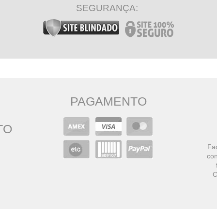
SEGURANÇA:
PAGAMENTO
TO
Faç
con
C