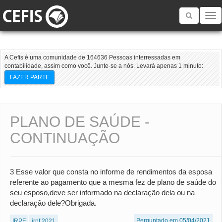
Toggle
navigatio
A Cefis é uma comunidade de 164636 Pessoas interressadas em
contabilidade, assim como você. Junte-se a nós. Levará apenas 1 minuto:
FAZER PARTE
PLANO DE SAÚDE -
CONTINUAÇÃO
3 Esse valor que consta no informe de rendimentos da esposa
referente ao pagamento que a mesma fez de plano de saúde do
seu esposo,deve ser informado na declaração dela ou na
declaração dele?Obrigada.
Perguntado em 05/04/2021
IRPF
irpf 2021