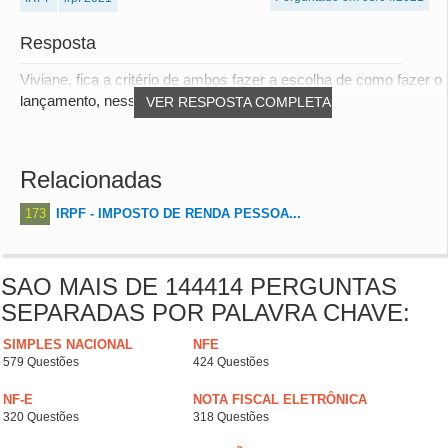
Resposta
Viviane, fica a critério de ambos fazer a escolha de como fazer o
lançamento, nessa situação vale le...
VER RESPOSTA COMPLETA
Relacionadas
173
IRPF - IMPOSTO DE RENDA PESSOA...
SAO MAIS DE 144414 PERGUNTAS
SEPARADAS POR PALAVRA CHAVE:
SIMPLES NACIONAL
NFE
579 Questões
424 Questões
NF-E
NOTA FISCAL ELETRÔNICA
320 Questões
318 Questões