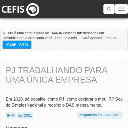
Toggle
navigatio
A Cefis é uma comunidade de 164636 Pessoas interressadas em
contabilidade, assim como você. Junte-se a nós. Levará apenas 1 minuto:
FAZER PARTE
PJ TRABALHANDO PARA
UMA ÚNICA EMPRESA
Em 2020, só trabalhei como PJ. como declarar o meu IR? Sou
do SimplesNacional e recolho o DAS mensalmente.
Perguntado em 27/03/2021
IRPF
irpf 2021