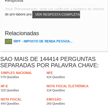
Resposta
José; Primeiramente, pode ser verificado a hipótese de retirada
de pró-labore pra você e também ve...
VER RESPOSTA COMPLETA
Relacionadas
173
IRPF - IMPOSTO DE RENDA PESSOA...
SAO MAIS DE 144414 PERGUNTAS
SEPARADAS POR PALAVRA CHAVE:
SIMPLES NACIONAL
NFE
579 Questões
424 Questões
NF-E
NOTA FISCAL ELETRÔNICA
320 Questões
318 Questões
NOTA FISCAL
EMISSÃO
444 Questões
260 Questões