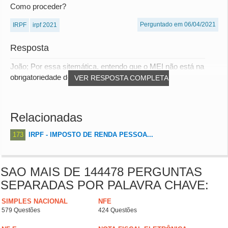
Como proceder?
Perguntado em 06/04/2021
IRPF
irpf 2021
Resposta
João; Por essa sitemática, entendo que o MEI não está na
obrigatoriedade de fazer a declaração de a...
VER RESPOSTA COMPLETA
Relacionadas
173
IRPF - IMPOSTO DE RENDA PESSOA...
SAO MAIS DE 144478 PERGUNTAS
SEPARADAS POR PALAVRA CHAVE:
SIMPLES NACIONAL
NFE
579 Questões
424 Questões