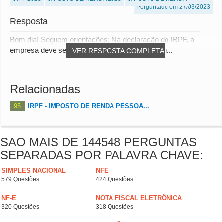
Perguntado em 27/03/2023
Resposta
Bom dia! Seguem orientações: Na declaração do IRPF, a
empresa deve ser informada na ficha “Bens e Di...
VER RESPOSTA COMPLETA
Relacionadas
95
IRPF - IMPOSTO DE RENDA PESSOA...
SAO MAIS DE 144548 PERGUNTAS
SEPARADAS POR PALAVRA CHAVE:
SIMPLES NACIONAL
NFE
579 Questões
424 Questões
NF-E
NOTA FISCAL ELETRÔNICA
320 Questões
318 Questões