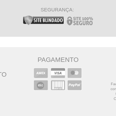
SEGURANÇA:
PAGAMENTO
TO
Faç
con
C