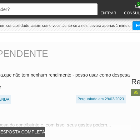
D
ENTRAR
CONSUL
m contabilidade, assim como você. Junte-se a nós. Levará apenas 1 minuto:
F
EPENDENTE
posa,que não tem nenhum rendimento - posso usar como despesa
Re
?
95
Perguntado em 29/03/2023
ENDA
posa do contribuinte e, com isso, seus gastos podem...
RESPOSTA COMPLETA