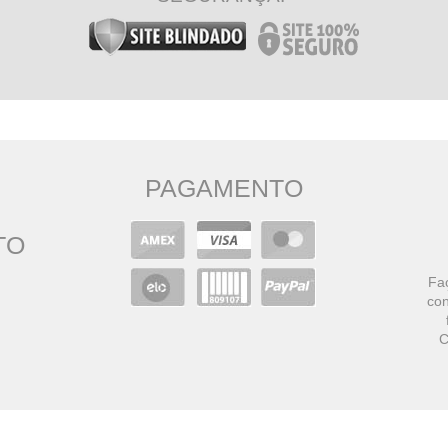
PAGAMENTO
TO
Faç
con
C