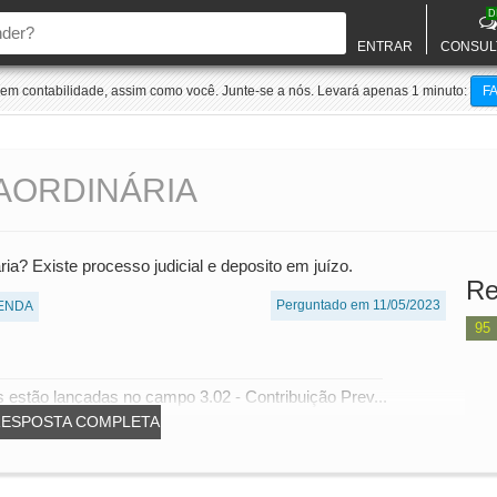
D
ENTRAR
CONSUL
m contabilidade, assim como você. Junte-se a nós. Levará apenas 1 minuto:
F
AORDINÁRIA
ia? Existe processo judicial e deposito em juízo.
Re
Perguntado em 11/05/2023
ENDA
95
as estão lançadas no campo 3.02 - Contribuição Prev...
RESPOSTA COMPLETA