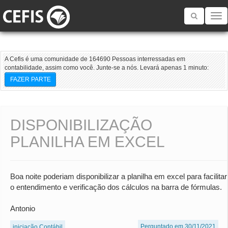
Toggle
navigatio
A Cefis é uma comunidade de 164690 Pessoas interressadas em
contabilidade, assim como você. Junte-se a nós. Levará apenas 1 minuto:
FAZER PARTE
DISPONIBILIZAÇÃO
PLANILHA EM EXCEL
Boa noite poderiam disponibilizar a planilha em excel para facilitar
o entendimento e verificação dos cálculos na barra de fórmulas.
Antonio
Perguntado em 30/11/2021
iniciação Contábil