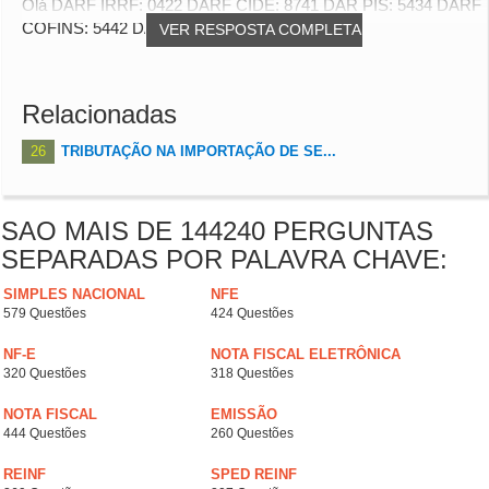
Olá DARF IRRF: 0422 DARF CIDE: 8741 DAR PIS: 5434 DARF
COFINS: 5442 DARF IOF: 5220
VER RESPOSTA COMPLETA
Relacionadas
26
TRIBUTAÇÃO NA IMPORTAÇÃO DE SE...
SAO MAIS DE 144240 PERGUNTAS
SEPARADAS POR PALAVRA CHAVE:
SIMPLES NACIONAL
NFE
579 Questões
424 Questões
NF-E
NOTA FISCAL ELETRÔNICA
320 Questões
318 Questões
NOTA FISCAL
EMISSÃO
444 Questões
260 Questões
REINF
SPED REINF