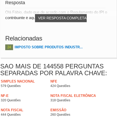
Resposta
Olá Fábio, dado que de acordo com o Regulamento do IPI o
contribuinte é aquele que realiza processo...
VER RESPOSTA COMPLETA
Relacionadas
24
IMPOSTO SOBRE PRODUTOS INDUSTR...
SAO MAIS DE 144558 PERGUNTAS
SEPARADAS POR PALAVRA CHAVE:
SIMPLES NACIONAL
NFE
579 Questões
424 Questões
NF-E
NOTA FISCAL ELETRÔNICA
320 Questões
318 Questões
NOTA FISCAL
EMISSÃO
444 Questões
260 Questões