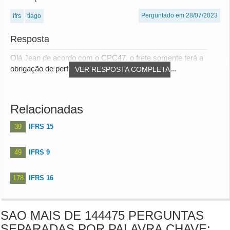
Perguntado em 28/07/2023
ifrs
tiago
Resposta
Olá Jean de acordo com o CPC47, o frete somente terá a
obrigação de performance concluída no término...
VER RESPOSTA COMPLETA
Relacionadas
39
IFRS 15
49
IFRS 9
178
IFRS 16
SAO MAIS DE 144475 PERGUNTAS
SEPARADAS POR PALAVRA CHAVE: