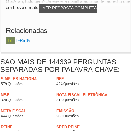
Olá Allan, tudo bem? Já enviei a planilha ao Suporte, acredito que
em breve o material será disponib...
VER RESPOSTA COMPLETA
Relacionadas
178
IFRS 16
SAO MAIS DE 144339 PERGUNTAS
SEPARADAS POR PALAVRA CHAVE:
SIMPLES NACIONAL
NFE
579 Questões
424 Questões
NF-E
NOTA FISCAL ELETRÔNICA
320 Questões
318 Questões
NOTA FISCAL
EMISSÃO
444 Questões
260 Questões
REINF
SPED REINF