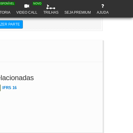
ISPONÍVEL
NOVO
TORIA
VIDEO CALL
TRILHAS
SEJA PREMIUM
AJUDA
AZER PARTE
lacionadas
IFRS 16