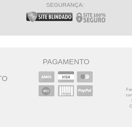
SEGURANÇA:
PAGAMENTO
TO
Faç
con
C