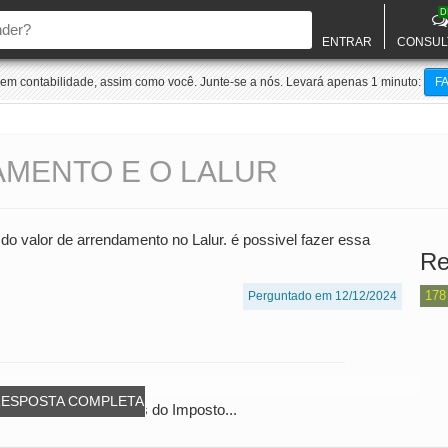
D
ENTRAR
CONSUL
m contabilidade, assim como você. Junte-se a nós. Levará apenas 1 minuto:
F
AMENTO E O LALUR
e do valor de arrendamento no Lalur. é possivel fazer essa
Re
178
Perguntado em 12/12/2024
RESPOSTA COMPLETA
no LALUR (Lucro Antes do Imposto...