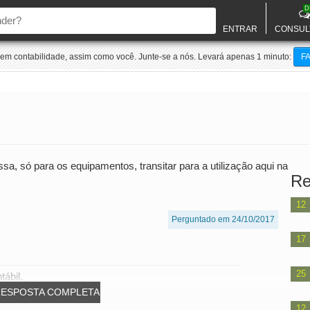
D
ENTRAR
CONSUL
m contabilidade, assim como você. Junte-se a nós. Levará apenas 1 minuto:
F
a, só para os equipamentos, transitar para a utilização aqui na
Re
12
Perguntado em 24/10/2017
17
25
tábil.
RESPOSTA COMPLETA
12