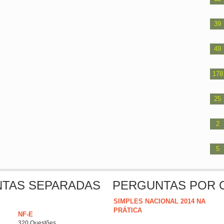
39
49
178
25
2
5
NTAS SEPARADAS
PERGUNTAS POR 
SIMPLES NACIONAL 2014 NA
PRÁTICA
NF-E
320 Questões