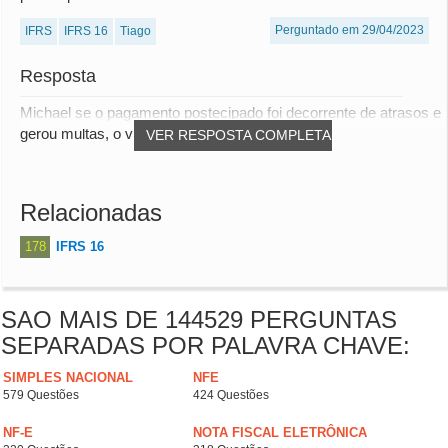
Perguntado em 29/04/2023
IFRS
IFRS 16
Tiago
Resposta
Michael se o pagamento postecipado foi decorrente de atrasos e
gerou multas, o valor da multa e corr...
VER RESPOSTA COMPLETA
Relacionadas
178
IFRS 16
SAO MAIS DE 144529 PERGUNTAS
SEPARADAS POR PALAVRA CHAVE:
SIMPLES NACIONAL
NFE
579 Questões
424 Questões
NF-E
NOTA FISCAL ELETRÔNICA